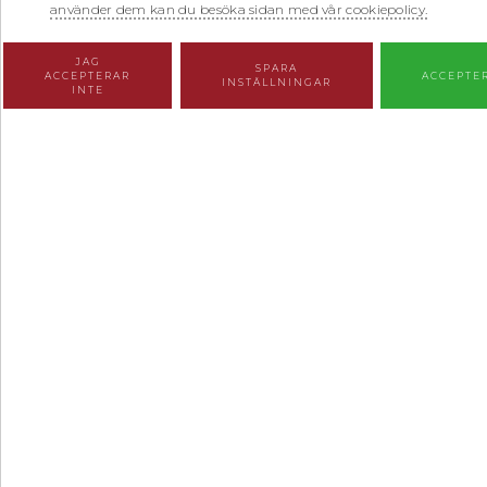
använder dem kan du besöka sidan med vår cookiepolicy.
JAG
SPARA
ACCEPTERAR
ACCEPTE
INSTÄLLNINGAR
INTE
Juridisk hjälp i V
Vi på Advokatbyrån Humanisterna AB erb
arvskifte eller tvistemål. Våra advokat
samtidigt personligt påverkan­de. Vi väg
bestämmelser som gäller.