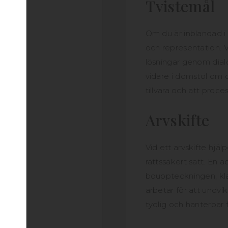
Tvistemål
Om du är inblandad i e
och representation. V
lösningar genom dial
vidare i domstol om de
tillvara och att proce
Arvskifte
Vid ett arvskifte hjäl
rättssäkert sätt. En 
bouppteckningen, klar
arbetar för att undvik
tydlig och hanterbar f