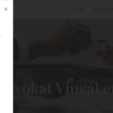
x
HEM
MEDAR
ADVOKATBYRÅ
Advokat Vingåke