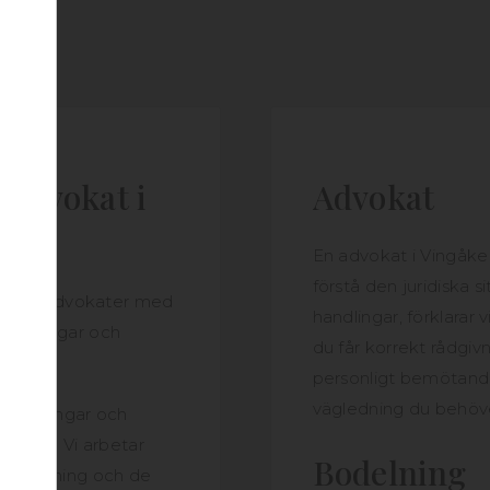
 advokat i
Advokat
En advokat i Vingåker
förstå den juridiska s
hjälp av advokater med
handlingar, förklarar 
edömningar och
du får korrekt rådgiv
.
personligt bemötande
vägledning du behöv
a handlingar och
tydelse. Vi arbetar
Bodelning
n rådgivning och de