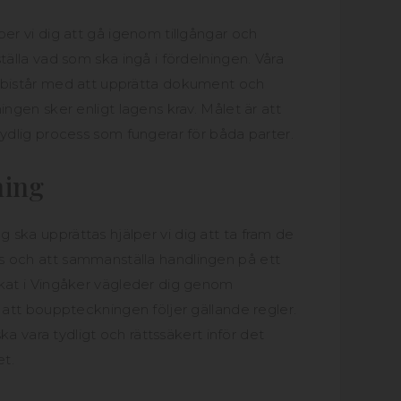
per vi dig att gå igenom tillgångar och
tälla vad som ska ingå i fördelningen. Våra
 bistår med att upprätta dokument och
ingen sker enligt lagens krav. Målet är att
tydlig process som fungerar för båda parter.
ning
ska upprättas hjälper vi dig att ta fram de
 och att sammanställa handlingen på ett
okat i Vingåker vägleder dig genom
l att bouppteckningen följer gällande regler.
 ska vara tydligt och rättssäkert inför det
et.