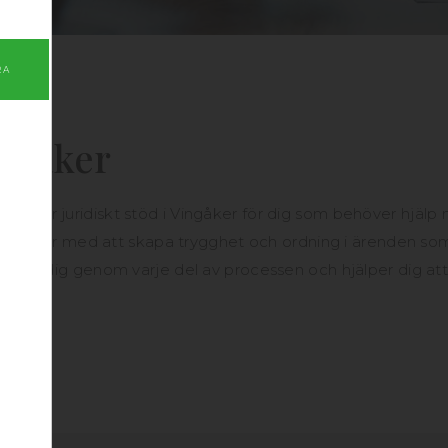
RA
ingåker
juder juridiskt stöd i Vingåker för dig som behöver hjäl
er arbetar med att skapa trygghet och ordning i ärenden som
leder dig genom varje del av processen och hjälper dig att f