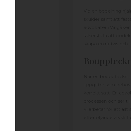
Vid en bodelning hjäl
skulder samt att fasts
advokater i Vingåker
säkerställa att bodeln
skapa en rättvis och 
Bouppteck
När en bouppteckning 
uppgifter som behövs
korrekt sätt. En adv
processen och ser til
Vi arbetar för att allt
efterföljande arvskift