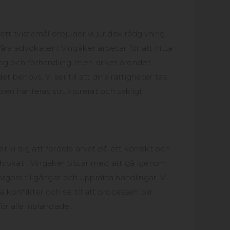
tt tvistemål erbjuder vi juridisk rådgivning
åra advokater i Vingåker arbetar för att hitta
og och förhandling, men driver ärendet
t behövs. Vi ser till att dina rättigheter tas
ssen hanteras strukturerat och sakligt.
per vi dig att fördela arvet på ett korrekt och
advokat i Vingåker bistår med att gå igenom
göra tillgångar och upprätta handlingar. Vi
a konflikter och se till att processen blir
ör alla inblandade.