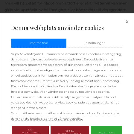
man vill ha betalt för något man utfört eller sålt. Tvistemål kan även
gälla vid upptäckt av fel i fastighet eller bättre rätt till viss egendom.
Boka gärna en tid för rådgivning hos Advokatbyrån Humanisterna
x
Denna webbplats använder cookies
AB redan i inledningsskedet av en sådan tvist. Vi gör därvid en första
bedömning av rättsläget. Därefter bistår vi dig genom hela processen
med kontakt med motparten och dennes ombud samt vidare till
Information
Inställningar
domstol om detta visar sig nödvändigt. Vid ett inledande möte
undersöker vi också vilka möjligheter det finns att få ekonomisk hjälp
Vi på Advokatbyrån Humanisterna använder oss av cookies för att ge dig
via rättsskyddsförsäkring eller rättshjälp.
den bästa användarupplevelse av webbplatsen. En cookie är en liten
textfil som sparas via webbläsaren på din enhet. Det finns olika cookies
Tvistemål
varav en del är nödvändiga för att vår webbplats ska fungera korrekt och
en del cookies ger information om hur webbplatsen används samt att det
När ett tvistemål uppstår, så innebär det att två eller flera parter inte
finns cookies som tillser att vi kan erbjuda dig relevant marknadsföring.
kan komma överens i en civilrättslig fråga, till exempel kring avtal,
För cookies som är nödvändiga för att sidan ska fungera korrekt krävs
betalningsansvar eller skadestånd. Inför en handläggning av ett
inte ditt samtycke. Vi använder oss endast av nödvändiga cookies.
tvistemål är det viktigt att säkerställa att domstolen erhållit det
Du kan när som helst återta ditt samtycke genom att välja att ta bort
valda cookies i din webbläsare. Vissa cookies raderas automatiskt när du
underlag som ligger till grund för stämningsansökan. Vi hjälper dig
stänger din webbläsare.
gärna med att se till att du presenterar ditt underlag för
Om du vill veta mer om vilka cookies vi använder och varför vi använder
stämningsansökan på ett korrekt sätt. Vi är även en del av
dem kan du besöka sidan med vår cookiepolicy.
förhandlingsprocessen, från att du kontaktade oss till att vi fått ett
beslut av domstolen eller vid en förlikning. Du kan nå oss på mejl eller
JAG
SPARA
ACCEPTERAR
ACCEPTERA