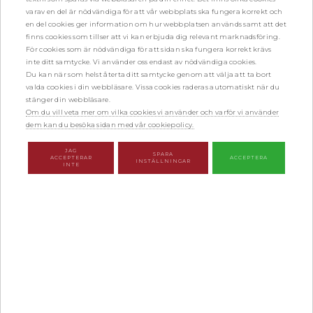
varav en del är nödvändiga för att vår webbplats ska fungera korrekt och
en del cookies ger information om hur webbplatsen används samt att det
Vi åtar oss med andra ord uppdrag både som offentlig och privat
finns cookies som tillser att vi kan erbjuda dig relevant marknadsföring.
försvarare, målsägandebiträde samt särskild företrädare för barn.
För cookies som är nödvändiga för att sidan ska fungera korrekt krävs
inte ditt samtycke. Vi använder oss endast av nödvändiga cookies.
Det är normalt domstolen som utser de som skall företräda både
Du kan när som helst återta ditt samtycke genom att välja att ta bort
målsägande och den som misstänks för brottet. Vi hjälper gärna till
valda cookies i din webbläsare. Vissa cookies raderas automatiskt när du
med den inledande kontakten med domstolen då du har rätt att
stänger din webbläsare.
själv välja vem som ska representera dig.
Om du vill veta mer om vilka cookies vi använder och varför vi använder
dem kan du besöka sidan med vår cookiepolicy.
JAG
SPARA
ACCEPTERAR
ACCEPTERA
INSTÄLLNINGAR
INTE
Följ oss på sociala
medier!
HEM
MEDARBETARE